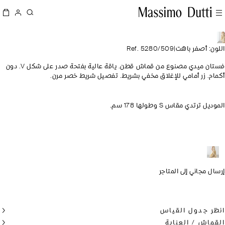
ن: أصفر باهت
|
Ref. 5280/509
فستان ميدي مصنوع من قماش قطن. ياقة عالية بفتحة صدر على شكل V. دون
م. زر أمامي للإغلاق مخفي بشريط. تفصيل شريط خصر مرن.
ل ترتدي مقاس S وطولها 178 سم.
ل مجاني إلى المتاجر
ر جدول القياس
ماش / العناية