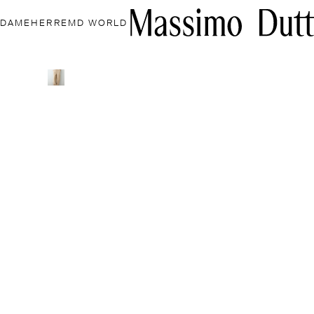
DAME
HERRE
MD WORLD