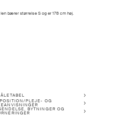
len bærer størrelse S og er 178 cm høj.
MÅLETABEL
POSITION/PLEJE- OG
KEANVISNINGER
SENDELSE, BYTNINGER OG
URNERINGER