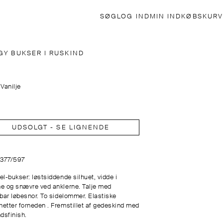
SØG
LOG IND
MIN INDKØBSKURV
GY BUKSER I RUSKIND
:
Vanilje
UDSOLGT - SE LIGNENDE
5377/597
el-bukser: løstsiddende silhuet, vidde i
e og snævre ved anklerne. Talje med
rbar løbesnor. To sidelommer. Elastiske
etter forneden . Fremstillet af gedeskind med
dsfinish.