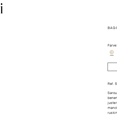
BAG
Farve
Ref. 
Sarou
benen
juste
manch
ruskin