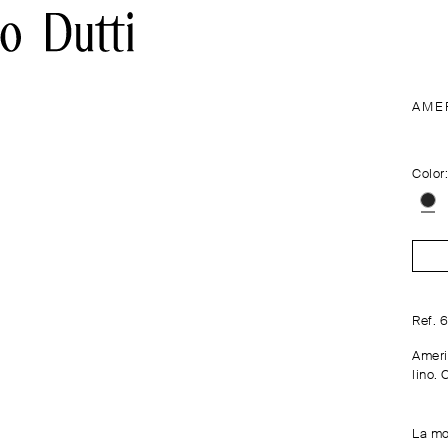
AME
Color
Ref. 
Ameri
lino. 
La mod