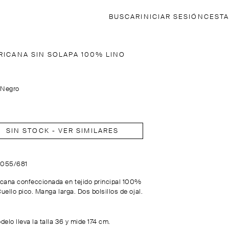
BUSCAR
INICIAR SESIÓN
CESTA
RICANA SIN SOLAPA 100% LINO
:
Negro
SIN STOCK - VER SIMILARES
6055/681
cana confeccionada en tejido principal 100%
Cuello pico. Manga larga. Dos bolsillos de ojal.
elo lleva la talla 36 y mide 174 cm.