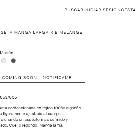
BUSCAR
INICIAR SESIÓN
CESTA
ISETA MANGA LARGA RIB MELANGE
:
Marrón
COMING SOON - NOTIFÍCAME
6853/805
eta confeccionada en tejido 100% algodón.
ta ligeramente ajustada al cuerpo,
rcionando un aspecto más definido y
izado. Cuello redondo. Manga larga.