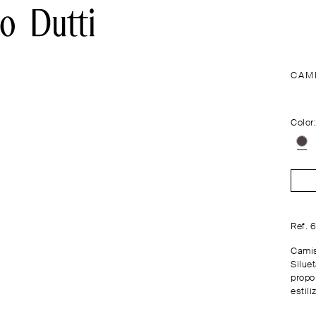
CAM
Color
Ref. 
Camis
Silue
propo
estil