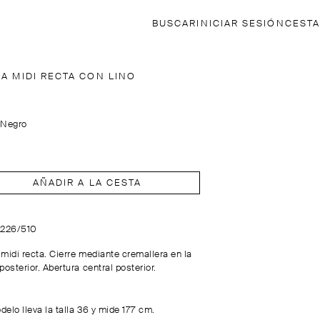
BUSCAR
INICIAR SESIÓN
CESTA
DA MIDI RECTA CON LINO
:
Negro
AÑADIR A LA CESTA
5226/510
 midi recta. Cierre mediante cremallera en la
posterior. Abertura central posterior.
delo lleva la talla 36 y mide 177 cm.