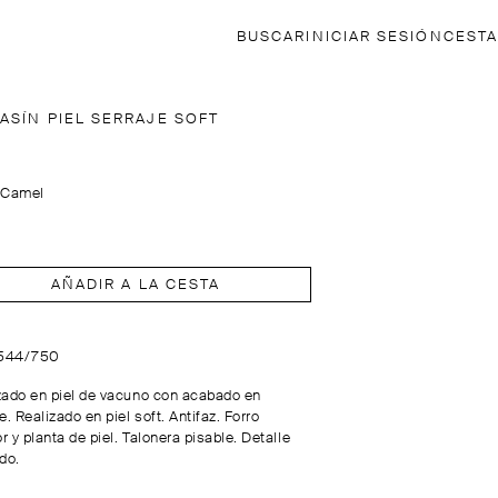
BUSCAR
INICIAR SESIÓN
CESTA
ASÍN PIEL SERRAJE SOFT
:
Camel
AÑADIR A LA CESTA
1544/750
zado en piel de vacuno con acabado en
e. Realizado en piel soft. Antifaz. Forro
or y planta de piel. Talonera pisable. Detalle
do.