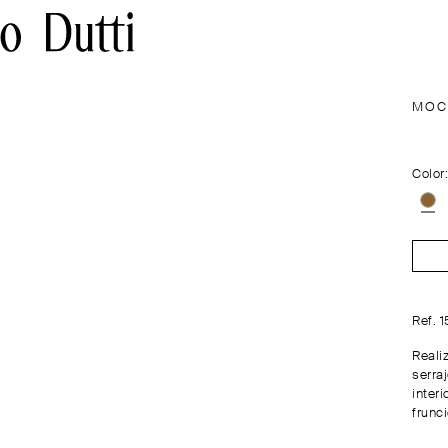
MOC
Color
Ref. 
Reali
serraj
interi
frunci