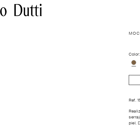
MOC
Color
Ref. 
Reali
serraj
piel. 