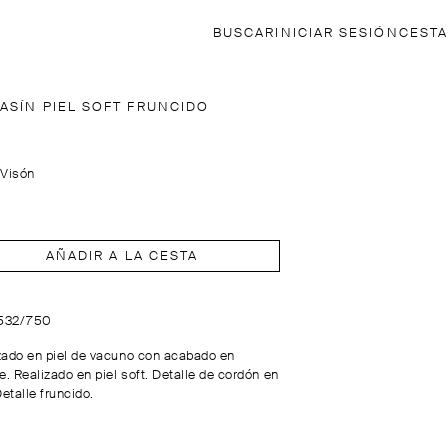
BUSCAR
INICIAR SESIÓN
CESTA
ASÍN PIEL SOFT FRUNCIDO
:
Visón
AÑADIR A LA CESTA
1532/750
zado en piel de vacuno con acabado en
e. Realizado en piel soft. Detalle de cordón en
Detalle fruncido.