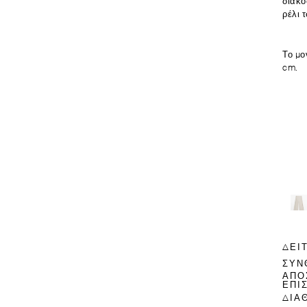
διακο
ρέλι 
Το μο
cm.
ΔΕΊ
ΣΥΝ
ΑΠΟ
ΕΠΙ
ΔΙΑ