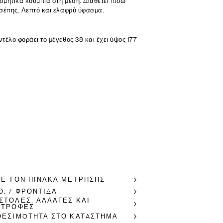
σμητικά κουμπιά στη μέση. Διαθέτει πίσω
τσέπης. Λεπτό και ελαφρύ ύφασμα.
ντέλο φοράει το μέγεθος 38 και έχει ύψος 177
ΤΕ ΤΟΝ ΠΊΝΑΚΑ ΜΈΤΡΗΣΗΣ
Θ. / ΦΡΟΝΤΙΔΑ
ΣΤΟΛΕΣ, ΑΛΛΑΓΕΣ ΚΑΙ
ΣΤΡΟΦΕΣ
ΘΕΣΙΜOΤΗΤΑ ΣΤΟ ΚΑΤAΣΤΗΜΑ