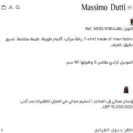
ن: باهت
|
Ref. 6865/936
T-shirt made of linen fabric. ياقة مركب. أكمام طويلة. طبعة مضلعة. نسيج
ق، خفيف.
ل ترتدي مقاس S وطولها 181 سم.
ل مجاني إلى المتاجر
|
تسليم مجاني في المنزل للطلبيات بحد أدنى
15,000,000
ر جدول القياس