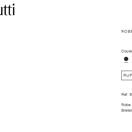
ROB
Coule
RUP
Ref. 
Robe m
Bretel