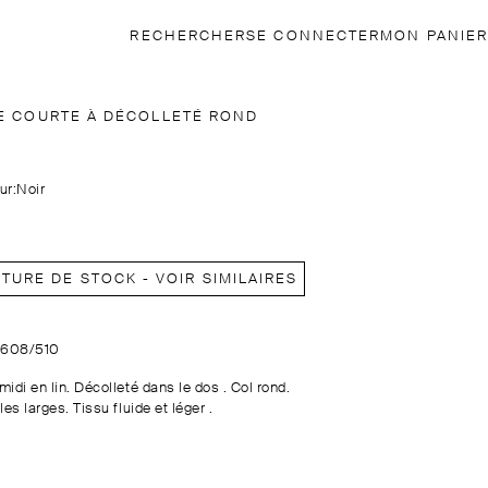
RECHERCHER
SE CONNECTER
MON PANIER
E COURTE À DÉCOLLETÉ ROND
ur:
Noir
TURE DE STOCK - VOIR SIMILAIRES
6608/510
idi en lin. Décolleté dans le dos . Col rond.
les larges. Tissu fluide et léger .