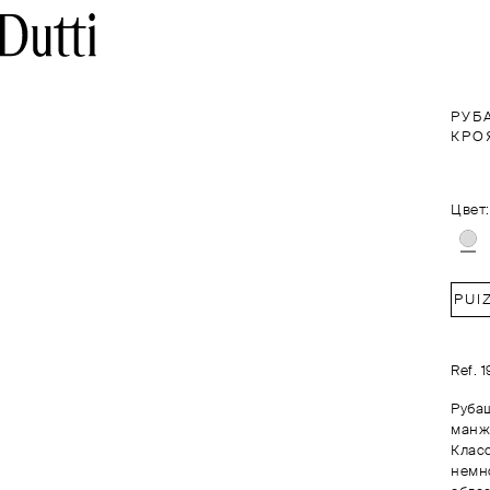
РУБ
КРО
Цвет:
EPUI
Ref. 
Руба
манж
Клас
немн