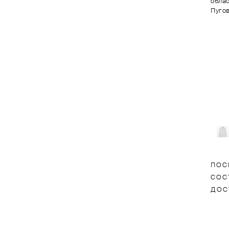
облас
Пугов
ПОС
СОС
ДОС