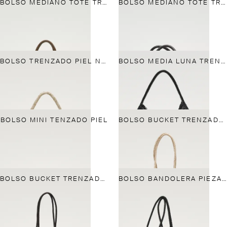
BOLSO MEDIANO TOTE TRENZADO PIEL NAPA
BOLSO MEDIANO TOTE TRENZADO PIEL NAPA
BOLSO TRENZADO PIEL NAPA
BOLSO MEDIA LUNA TRENZADO PIEL
BOLSO MINI TENZADO PIEL
BOLSO BUCKET TRENZADO PIEL NAPA
BOLSO BUCKET TRENZADO PIEL NAPA
BOLSO BANDOLERA PIEZAS MADERA