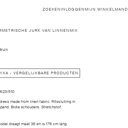
ZOEKEN
INLOGGEN
MIJN WINKELMAND
MMETRISCHE JURK VAN LINNENMIX
Bruin
ИХА - VERGELIJKBARE PRODUCTEN BEKIJKEN
6623/510
ress made from linen fabric. Ritssluiting in
ijpand. Blote schouders. Stretchstof.
odel draagt maat 36 en is 178 cm lang.