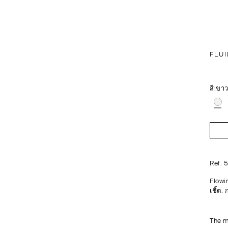
FLUI
สี:
ขา
Ref. 
Flowi
เชิ้ต.
The m