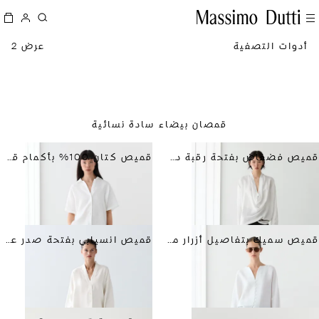
أدوات التصفية
عرض 2
قمصان بيضاء سادة نسائية
قميص فضفاض بفتحة رقبة درابيه
قميص كتان 100% بأكمام قصيرة
قميص سميك بتفاصيل أزرار من الكتان المخلوط
قميص انسيابي بفتحة صدر على شكل V وكتان