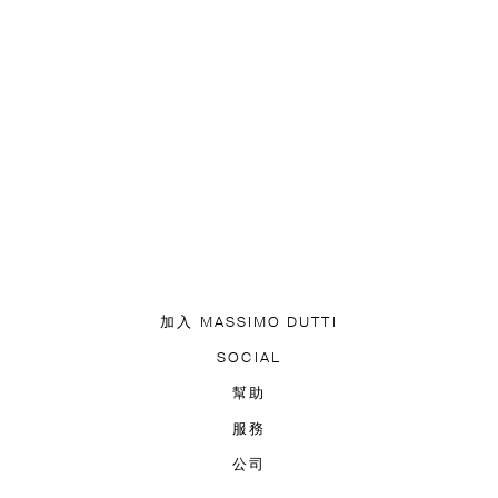
加入 MASSIMO DUTTI
下載我們的應用程式
SOCIAL
訂閱電子報
TIK TOK
FACEBOOK
幫助
PINTEREST
YOUTUBE
聯繫
常見問答
無障礙功能
服務
追蹤您的訂單
配送資料
公司