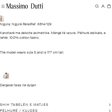
Ngjyra: Ngjyrë Rëre
|
Ref. 6814/129
Kanotierë me dekolte asimetrike. Mëngë të varura. Pëlhurë delikate, e
lehtë. 100% cotton fabric.
The model wears size S and is 177 cm tall.
Dërgesë falas në dyqan
SHIH TABELËN E MATJES
PËLHURË / KUJDES