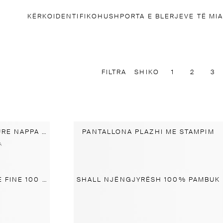
KËRKO
IDENTIFIKOHU
SHPORTA E BLERJEVE TË MIA
FILTRA
SHIKO
1
2
3
RRIP ELEGANT PREJ LËKURE NAPPA ME TEGEL
PANTALLONA PLAZHI ME STAMPIM
A
SHAMI XHEPI DEKORATIVE FINE 100 % MËNDAFSH
SHALL NJËNGJYRËSH 100% PAMBUK