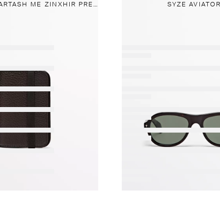
MBAJTËSE KARTASH ME ZINXHIR PREJ LËKURE NAPA
SYZE AVIATOR