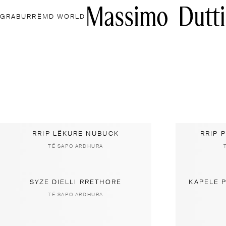
GRA
BURRË
MD WORLD
RRIP LËKURE NUBUCK
RRIP 
TË SAPO ARDHURA
SYZE DIELLI RRETHORE
KAPELE 
TË SAPO ARDHURA