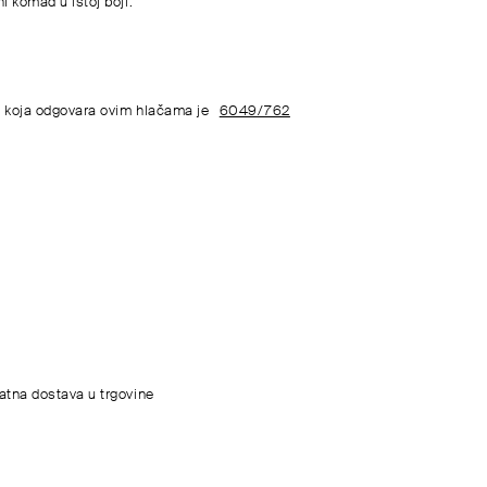
i komad u istoj boji.
 koja odgovara ovim hlačama je
6049/762
atna dostava u trgovine