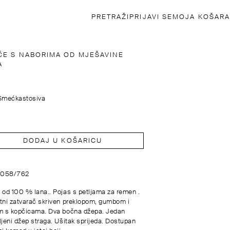
PRETRAŽI
PRIJAVI SE
MOJA KOŠARA
ČE S NABORIMA OD MJEŠAVINE
A
Smećkastosiva
DODAJ U KOŠARICU
5058/762
 od 100 % lana.. Pojas s petljama za remen .
tni zatvarač skriven preklopom, gumbom i
m s kopčicama. Dva bočna džepa. Jedan
ljeni džep straga. Ušitak sprijeda. Dostupan