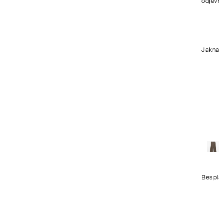
odjevn
Jakna
Bespl