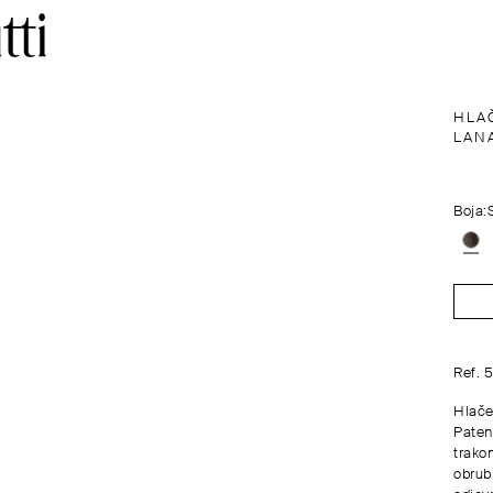
HLA
LAN
Boja:
Ref. 
Hlače
Paten
trako
obrub