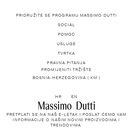
PRIDRUŽITE SE PROGRAMU MASSIMO DUTTI
EUZMITE NAŠU APLIKACIJU
SOCIAL
PRETPLATITE SE NA E-LE
TIK TOK
FACEBOOK
POMOĆ
PINTEREST
YOUTUBE
ČESTA PITANJA
PRISTUPAČNOST
USLUGE
PRONAĐITE SV
INFORMACIJE O DOSTAVI
TVRTKA
IMO DUTTI
LOKATOR TRGOVINA
PRAVNA PITANJA
PRESS
ZAPO
PROMIJENITI TRŽIŠTE
TNOSTI
PRAVILA O POVRATIMA
COOKIES INFORMA
BOSNIA-HERZEGOVINA ( KM )
ODABERITE JEZIK
HR
EN
PRETPLATI SE NA NAŠ E-LETAK I POSLAT ĆEMO VAM
INFORMACIJE O NAŠIM NOVIM PROIZVODIMA I
TRENDOVIMA.