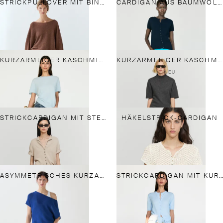
STRICKPULLOVER MIT BINDEGÜRTEL UND BAUMWOLLE
CARDIGAN AUS BAUMWOLL-SEIDEN-MIX
KURZÄRMLIGER KASCHMIR-STRICKPULLOVER
KURZÄRMELIGER KASCHMIR-STRICKPULLOVER
NEU
STRICKCARDIGAN MIT STEHKRAGEN UND BAUMWOLLE
HÄKELSTRICK-CARDIGAN
ASYMMETRISCHES KURZARMSHIRT AUS LEINEN
STRICKCARDIGAN MIT KURZEN ÄRMELN