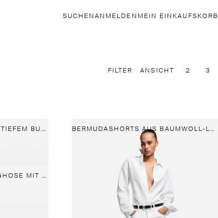
SUCHEN
ANMELDEN
MEIN EINKAUFSKORB
FILTER
ANSICHT
2
3
STRAIGHT-FIT-JEANS MIT TIEFEM BUND
BERMUDASHORTS AUS BAUMWOLL-LEINENMIX
CROPPED-JEANS-SCHLAGHOSE MIT HALBHOHEM BUND