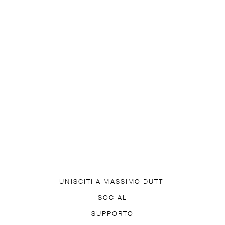
UNISCITI A MASSIMO DUTTI
SCARICA LA NOSTRA APP
SOCIAL
ISCRIVITI ALLA NEWSLETTE
TIK TOK
FACEBOOK
SUPPORTO
PINTEREST
YOUTUBE