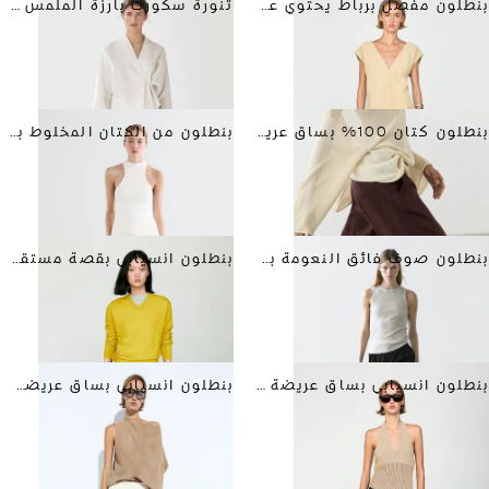
بنطلون مفصل برباط يحتوي على قطن
تنورة سكورت بارزة الملمس ضمن إطلالة كاملة
بنطلون كتان 100% بساق عريضة وتفصيل مرن
بنطلون من الكتان المخلوط بقصة مستقيمة
بنطلون صوف فائق النعومة ببنسات
بنطلون انسيابي بقصة مستقيمة
بنطلون انسيابي بساق عريضة وقصة قصيرة
بنطلون انسيابي بساق عريضة وقصة قصيرة