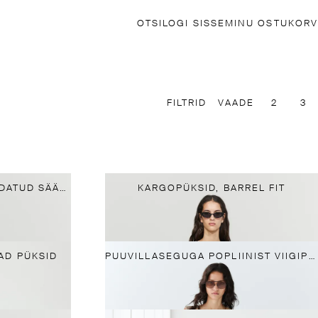
OTSI
LOGI SISSE
MINU OSTUKORV
FILTRID
VAADE
2
3
KUMMEERITUD JA LÜHENDATUD SÄÄREGA FLARE-PÜKSID
KARGOPÜKSID, BARREL FIT
AD PÜKSID
PUUVILLASEGUGA POPLIINIST VIIGIPÜKSID