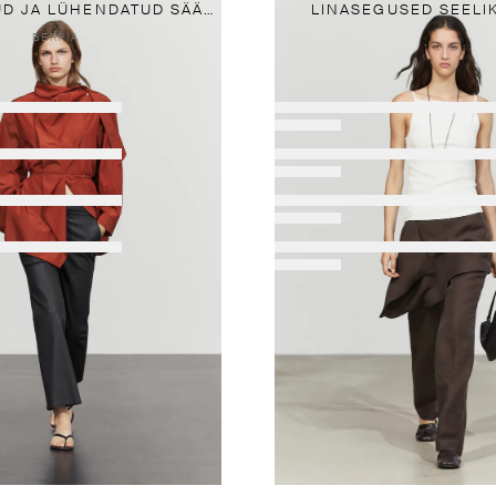
KUMMEERITUD JA LÜHENDATUD SÄÄREGA FLARE-PÜKSID
LINASEGUSED SEELI
BERRIA