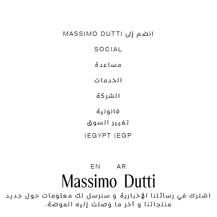
انضم إلى MASSIMO DUTTI
قم بتنزيل تطبيقنا
SOCIAL
اشتركوا في الرسالة الإخبارية
TIK TOK
FACEBOOK
مساعدة
PINTEREST
YOUTUBE
ئلة متكررة
الوصول
الخدمات
تحديد موقع طلبيتك
استرجاع
بطاقة الدفع
الشركة
معلومات التسليم
M
قانونية
مُحدد موقع المتاجر
PRESS
اع
تغيير السوق
سياسة الإرجاع
معلومات ملفات تعريف الارتباط
ضبط م
EGYPT (EGP)
اختر اللغة
EN
AR
اشترك في رسائلنا الإخبارية و سنرسل لك معلومات حول جديد
منتجاتنا و آخر ما وصلت إليه الموضة.