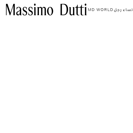
نساء
رجل
MD WORLD