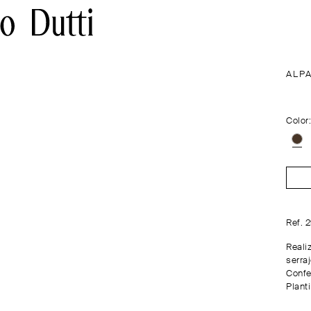
ALP
Color
Ref. 
Reali
serraj
Confe
Plant