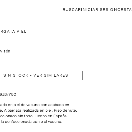
BUSCAR
INICIAR SESIÓN
CESTA
ARGATA PIEL
:
Visón
SIN STOCK - VER SIMILARES
2928/750
zado en piel de vacuno con acabado en
e. Alpargata realizada en piel. Piso de yute.
ccionado sin forro. Hecho en España.
illa confeccionada con piel vacuno.