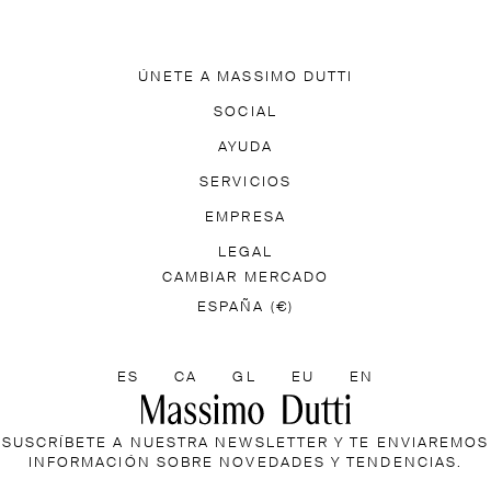
ÚNETE A MASSIMO DUTTI
ESCARGA NUESTRA APP
SOCIAL
SUSCRÍBETE A LA NEWSLETT
TIK TOK
FACEBOOK
AYUDA
PINTEREST
YOUTUBE
TES
ACCESIBILIDAD
SERVICIOS
LOCALIZAR TU PEDIDO
EGALO
MASSIMO DUTTI FEEL
EMPRESA
INFORMACIÓN DE E
R DE TIENDAS
PRENSA
LEGAL
TRABAJA CON NOSOTRO
CAMBIAR MERCADO
TICA DE DEVOLUCIONES
INFORMACIÓN SOBRE COOKI
ESPAÑA (€)
SELECCIONA UN IDIOMA
ES
CA
GL
EU
EN
SUSCRÍBETE A NUESTRA NEWSLETTER Y TE ENVIAREMOS
INFORMACIÓN SOBRE NOVEDADES Y TENDENCIAS.