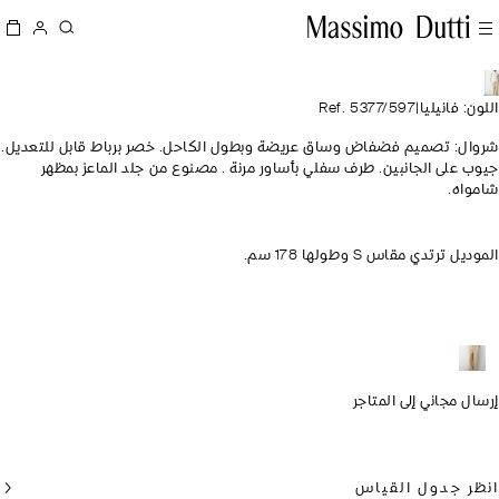
ن: فانيليا
|
Ref. 5377/597
ال: تصميم فضفاض وساق عريضة وبطول الكاحل. خصر برباط قابل للتعديل.
 على الجانبين. طرف سفلي بأساور مرنة . مصنوع من جلد الماعز بمظهر
اه.
ل ترتدي مقاس S وطولها 178 سم.
ل مجاني إلى المتاجر
ر جدول القياس