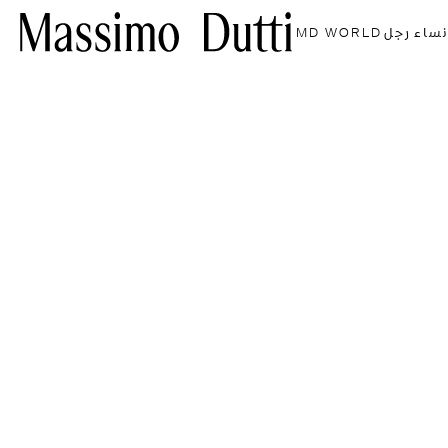
نساء
رجل
MD WORLD