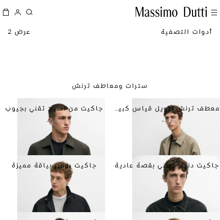
أدوات التصفية
عرض 2
سترات ومعاطف ترنش
معطف ترنش طويل قياس كبير من القطن 100%
جاكيت من نسيج تقني بجيوب
جديد
جديد
جاكيت دنيم قطني بقصة عادية
جاكيت بومبر بياقة مميزة
جديد