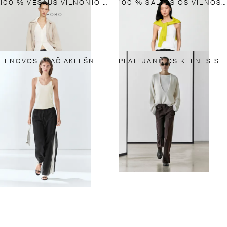
100 % VĖSAUS VILNONIO AUDINIO KELNĖS SU KLOSTĖMIS
100 % ŠALTOSIOS VILNOS TIESAUS KIRPIMO KELNĖS
НОВО
LENGVOS PLAČIAKLEŠNĖS KELNĖS
PLATĖJANČIOS KELNĖS SU KIŠENE