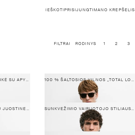
IEŠKOTI
PRISIJUNGTI
MANO KREPŠELIS
FILTRAI
RODINYS
1
2
3
„BOMBER“ STILIAUS STRIUKĖ SU APYKAKLĖS DETALE
100 % ŠALTOSIOS VILNOS „TOTAL LOOK“ STRIUKĖ
100 % LININĖ STRIUKĖ SU JUOSTINE APYKAKLE
SUNKVEŽIMIO VAIRUOTOJO STILIAUS ŠVARKAS SU DVIEM KIŠENĖMIS