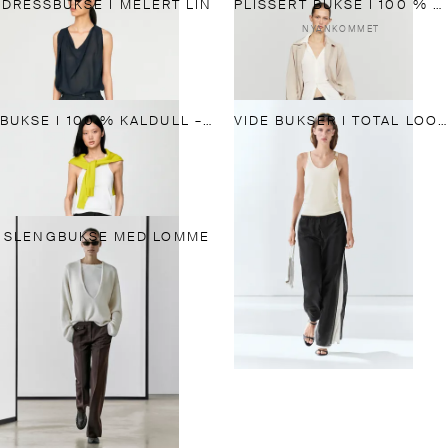
DRESSBUKSE I MELERT LIN
PLISSERT BUKSE I 100 % KALD ULL
NYANKOMMET
BUKSE I 100 % KALDULL – STRAIGHT-FIT
VIDE BUKSER I TOTAL LOOK-STIL
SLENGBUKSE MED LOMME