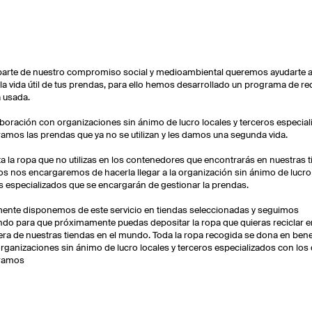
arte de nuestro compromiso social y medioambiental queremos ayudarte 
 la vida útil de tus prendas, para ello hemos desarrollado un programa de r
 usada.
boración con organizaciones sin ánimo de lucro locales y terceros especial
amos las prendas que ya no se utilizan y les damos una segunda vida.
a la ropa que no utilizas en los contenedores que encontrarás en nuestras t
s nos encargaremos de hacerla llegar a la organización sin ánimo de lucro
s especializados que se encargarán de gestionar la prendas.
ente disponemos de este servicio en tiendas seleccionadas y seguimos
ndo para que próximamente puedas depositar la ropa que quieras reciclar 
era de nuestras tiendas en el mundo. Toda la ropa recogida se dona en bene
organizaciones sin ánimo de lucro locales y terceros especializados con los
ramos