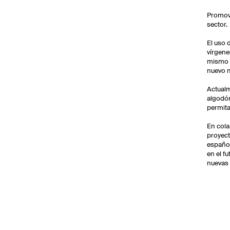
Promove
sector.
El uso 
vírgene
mismo t
nuevo m
Actualm
algodón
permita
En cola
proyect
español
en el f
nuevas