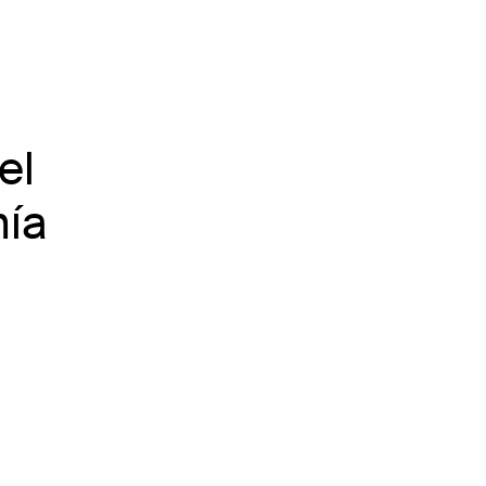
el
mía