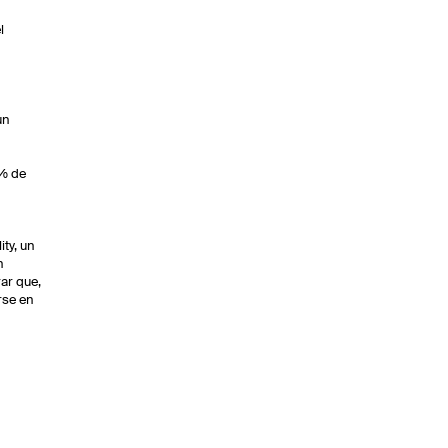
l
l
un
 % de
ty, un
n
rar que,
rse en