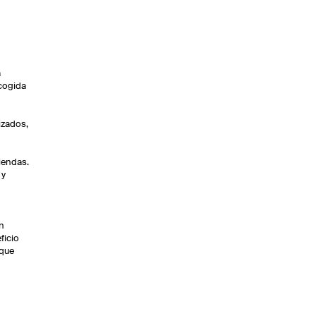
a
ecogida
izados,
iendas.
 y
en
ficio
 que