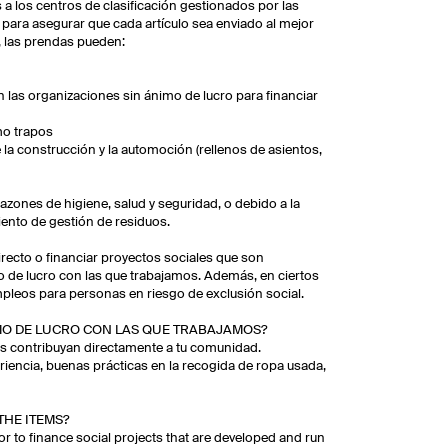
a los centros de clasificación gestionados por las
para asegurar que cada artículo sea enviado al mejor
, las prendas pueden:
an las organizaciones sin ánimo de lucro para financiar
mo trapos
e la construcción y la automoción (rellenos de asientos,
azones de higiene, salud y seguridad, o debido a la
iento de gestión de residuos.
irecto o financiar proyectos sociales que son
o de lucro con las que trabajamos. Además, en ciertos
mpleos para personas en riesgo de exclusión social.
MO DE LUCRO CON LAS QUE TRABAJAMOS?
s contribuyan directamente a tu comunidad.
encia, buenas prácticas en la recogida de ropa usada,
HE ITEMS?
t or to finance social projects that are developed and run