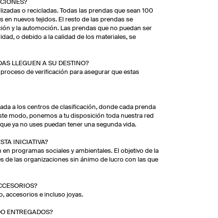
ICIONES?
tilizadas o recicladas. Todas las prendas que sean 100
s en nuevos tejidos. El resto de las prendas se
ción y la automoción. Las prendas que no puedan ser
idad, o debido a la calidad de los materiales, se
AS LLEGUEN A SU DESTINO?
proceso de verificación para asegurar que estas
ada a los centros de clasificación, donde cada prenda
ste modo, ponemos a tu disposición toda nuestra red
s que ya no uses puedan tener una segunda vida.
TA INICIATIVA?
 en programas sociales y ambientales. El objetivo de la
es de las organizaciones sin ánimo de lucro con las que
CCESORIOS?
o, accesorios e incluso joyas.
IDO ENTREGADOS?