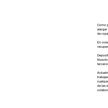
Como p
alargar
de ropa
En cola
recuper
Deposit
Nosotro
tercero
Actualm
trabaja
cualqui
de las 
colabo