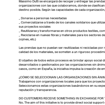
Massimo Dutti se encargará de recoger y entregar las prendas 
organizaciones con las que colaboramos, donde se clasifican 
destino posible. Según las capacidades de cada organización
_ Donarse a personas necesitadas
_ Comercializarse a través de los canales solidarios que utiliz
sus proyectos sociales
_ Reutilizarse y transformarse en otros productos textiles, co
_ Reciclarse en nuevas fibras y materiales para los sectores d
cojines, etc.)
Las prendas que no puedan ser reutilizadas ni recicladas por r
calidad de los materiales, se someten a un riguroso procedim
El objetivo de todos estos procesos es brindar apoyo social d
desarrollados o gestionados por las organizaciones sin ánim
casos, como en España, la iniciativa impulsa la creación de e
¿CÓMO SE SELECCIONAN LAS ORGANIZACIONES SIN ÁNI
Trabajamos con organizaciones locales para que los proyecto
Seleccionamos estas organizaciones basándonos en su experi
reputación y transparencia.
DO CUSTOMERS RECEIVE SOMETHING IN EXCHANGE FOR T
No. The aim of this initiative is to provide direct social suppor