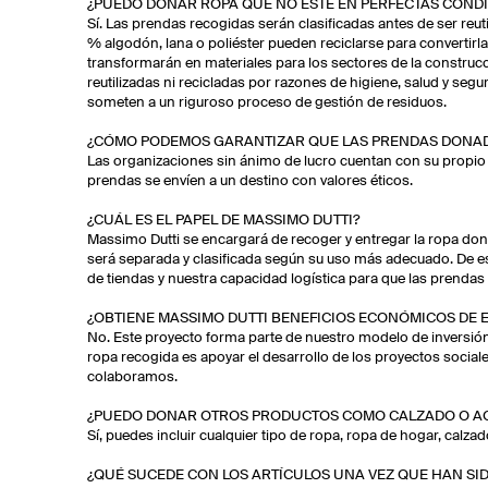
¿PUEDO DONAR ROPA QUE NO ESTÉ EN PERFECTAS COND
Sí. Las prendas recogidas serán clasificadas antes de ser reu
% algodón, lana o poliéster pueden reciclarse para convertirla
transformarán en materiales para los sectores de la construc
reutilizadas ni recicladas por razones de higiene, salud y segur
someten a un riguroso proceso de gestión de residuos.
¿CÓMO PODEMOS GARANTIZAR QUE LAS PRENDAS DONAD
Las organizaciones sin ánimo de lucro cuentan con su propio 
prendas se envíen a un destino con valores éticos.
¿CUÁL ES EL PAPEL DE MASSIMO DUTTI?
Massimo Dutti se encargará de recoger y entregar la ropa don
será separada y clasificada según su uso más adecuado. De e
de tiendas y nuestra capacidad logística para que las prenda
¿OBTIENE MASSIMO DUTTI BENEFICIOS ECONÓMICOS DE ES
No. Este proyecto forma parte de nuestro modelo de inversión
ropa recogida es apoyar el desarrollo de los proyectos social
colaboramos.
¿PUEDO DONAR OTROS PRODUCTOS COMO CALZADO O A
Sí, puedes incluir cualquier tipo de ropa, ropa de hogar, calzad
¿QUÉ SUCEDE CON LOS ARTÍCULOS UNA VEZ QUE HAN S