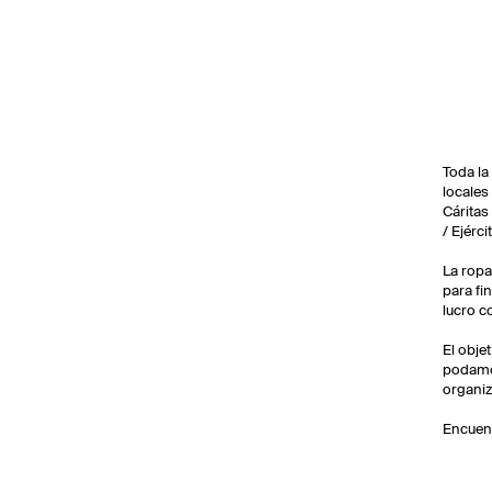
Toda la
locales
Cáritas
/ Ejérci
La ropa
para fi
lucro c
El obje
podamos
organiz
Encuent