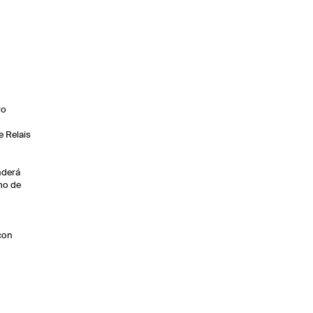
ro
e Relais
nderá
imo de
con