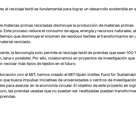
r el reciclaje textil es fundamental para lograr un desarrollo sostenible en e
de materias primas recicladas disminuye la producción de materias primas
s. Este proceso reduce el consumo de agua, energía y recursos naturales, a
iempo que disminuye el volumen de residuos textiles al transformarlos en 
aterial reciclado.
ente, la tecnología solo permite el reciclaje textil de prendas que sean 100
, lana o poliéster. Por ello, colaboramos en proyectos de investigación que
n reciclar más tipos de tejidos en el futuro.
boración con el MIT, hemos creado el MIT-Spain Inditex Fund for Sustainabili
o que busca impulsar iniciativas de universidades o centros de investigació
es para avanzar en la economía circular. El objetivo de este proyecto es log
uturo, las prendas usadas que no puedan ser reutilizadas puedan transforma
 prendas.