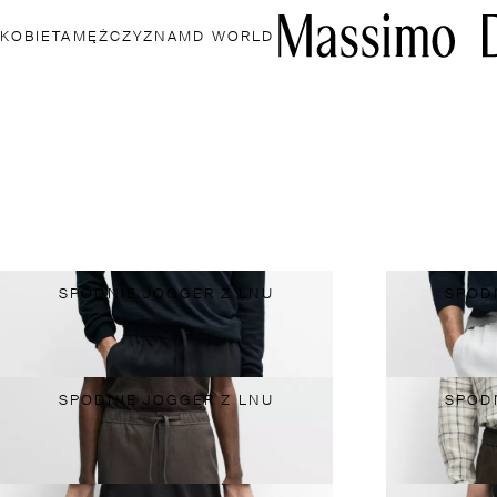
KOBIETA
MĘŻCZYZNA
MD WORLD
SPODNIE JOGGER Z LNU
SPOD
SPODNIE JOGGER Z LNU
SPOD