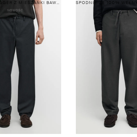
SPODNIE JOGGER Z MIESZANKI BAWEŁNY
NOWOŚĆ