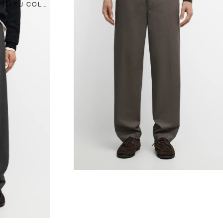
SPODNIE ZE 100% WEŁNY TYPU COLD WOOL