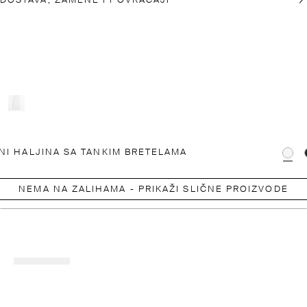
DOSTAVA, ZAMENE I POVRAĆAJI
NI HALJINA SA TANKIM BRETELAMA
NEMA NA ZALIHAMA - PRIKAŽI SLIČNE PROIZVODE