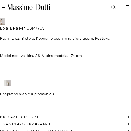
Boja: Bela
|
Ref. 6614/753
Ravni izrez. Bretele. Kopčanje bočnim rajsferšlusom. Postava.
Model nosi veličinu 36. Visina modela: 174 cm.
Besplatno slanje u prodavnicu
PRIKAŽI DIMENZIJE
TKANINA/ODRŽAVANJE