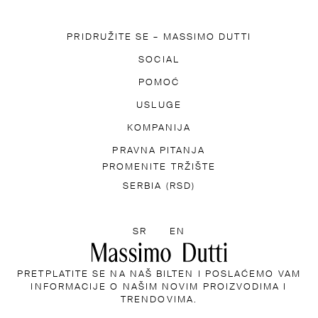
PRIDRUŽITE SE – MASSIMO DUTTI
REUZMITE NAŠU APLIKACIJU
SOCIAL
PRETPLATITE SE NA BIL
TIK TOK
FACEBOOK
POMOĆ
PINTEREST
YOUTUBE
ESTA PITANJA
PRISTUPAČNOST
USLUGE
PRONAĐITE SVO
POKLON KARTICA
KOMPANIJA
INFORMACIJE O DOSTAVI
MO DUTTI
PRETRAŽIVAČ PRODAVNICA
PRAVNA PITANJA
PRESS
PROMENITE TRŽIŠTE
PRAVILA O POVRAĆAJIMA
INFORMACIJE O KOLAČIĆI
SERBIA (RSD)
IZABERITE JEZIK
SR
EN
PRETPLATITE SE NA NAŠ BILTEN I POSLAĆEMO VAM
INFORMACIJE O NAŠIM NOVIM PROIZVODIMA I
TRENDOVIMA.