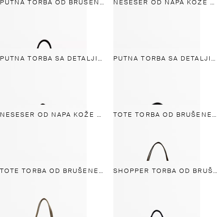
PUTNA TORBA OD BRUŠENE KOŽE
NESESER OD NAPA KOŽE SA RAJSFERŠLUSOM
PUTNA TORBA SA DETALJIMA OD NAPA KOŽE
PUTNA TORBA SA DETALJIMA OD NAPA KOŽE
NESESER OD NAPA KOŽE SA RAJSFERŠLUSOM
TOTE TORBA OD BRUŠENE KOŽE
TOTE TORBA OD BRUŠENE KOŽE
SHOPPER TORBA OD BRUŠENE KOŽE