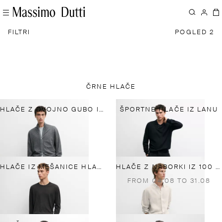
FILTRI
POGLED 2
ČRNE HLAČE
HLAČE Z DVOJNO GUBO IZ 100 % BOMBAŽA
ŠPORTNE HLAČE IZ LANU
HLAČE IZ MEŠANICE HLADNE VOLNE Z GUBAMI
HLAČE Z NABORKI IZ 100 % LANU
FROM 04.08 TO 31.08