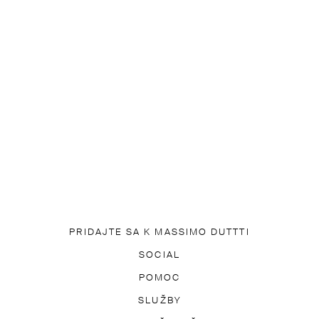
PRIDAJTE SA K MASSIMO DUTTTI
NITE SI NAŠU APLIKÁCIU
SOCIAL
PRIHLÁSIŤ SA NA ODBER NO
TIK TOK
FACEBOOK
POMOC
PINTEREST
YOUTUBE
ZKY
DOSTUPNOSŤ
SLUŽBY
LOKALIZUJTE SVOJU OBJEDN