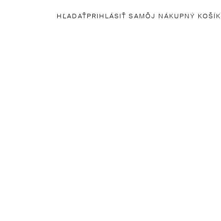
HĽADAŤ
PRIHLÁSIŤ SA
MÔJ NÁKUPNÝ KOŠÍK