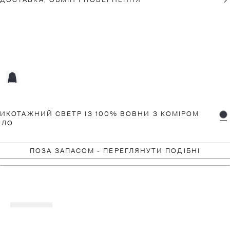
ДОСТАВКА, ОБМІН І ПОВЕРНЕННЯ
ИКОТАЖНИЙ СВЕТР ІЗ 100% ВОВНИ З КОМІРОМ
ОЛО
ПОЗА ЗАПАСОМ - ПЕРЕГЛЯНУТИ ПОДІБНІ