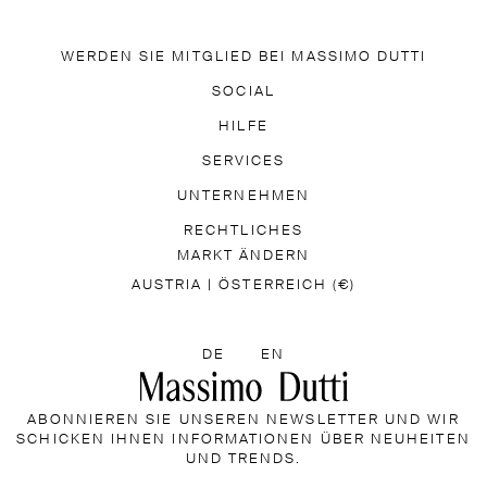
WERDEN SIE MITGLIED BEI MASSIMO DUTTI
N SIE UNSERE APP HERUNTER
SOCIAL
NEWSLETTER ABONN
TIK TOK
FACEBOOK
HILFE
PINTEREST
YOUTUBE
HÄUFIG GESTELLTE FRAGEN
SERVICES
ZUGÄNGLICHKEIT
GIFT CARD
UNTERNEHMEN
VERSANDINFORMATIONEN
 DUTTI
FILIALENFINDER
RECHTLICHES
PRESS
EINSTIEGS
MARKT ÄNDERN
RÜCKGABERICHTLINIEN
INFORMATIONEN ÜBER CO
AUSTRIA | ÖSTERREICH (€)
WÄHLEN SIE EINE SPRACHE
DE
EN
ABONNIEREN SIE UNSEREN NEWSLETTER UND WIR
SCHICKEN IHNEN INFORMATIONEN ÜBER NEUHEITEN
UND TRENDS.