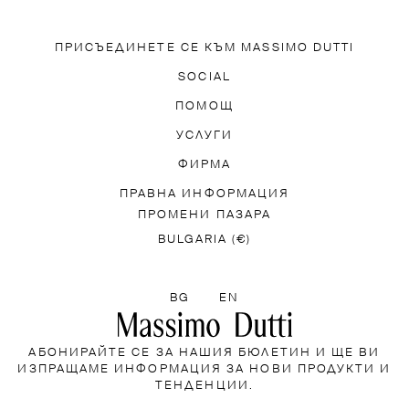
ПРИСЪЕДИНЕТЕ СЕ КЪМ MASSIMO DUTTI
ЕТЕ НАШЕТО ПРИЛОЖЕНИЕ
SOCIAL
АБОНИРАЙТЕ СЕ ЗА Б
TIK TOK
FACEBOOK
ПОМОЩ
PINTEREST
YOUTUBE
О ЗАДАВАНИ ВЪПРОСИ
УСЛУГИ
ДОСТЪПНОСТ
НАМЕРЕТ
ИНФОРМАЦИЯ ЗА ИЗПРАЩАНЕТО
ФИРМА
O DUTTI
ТЪРСАЧКА НА МАГАЗИНИ
ПРАВНА ИНФОРМАЦИЯ
PRESS
Р
ПРОМЕНИ ПАЗАРА
СТ
ПОЛИТИКА ЗА ВРЪЩАНЕ
COOKIES INFORMAT
BULGARIA (€)
ИЗБЕРЕТЕ ЕЗИК
BG
EN
АБОНИРАЙТЕ СЕ ЗА НАШИЯ БЮЛЕТИН И ЩЕ ВИ
ИЗПРАЩАМЕ ИНФОРМАЦИЯ ЗА НОВИ ПРОДУКТИ И
ТЕНДЕНЦИИ.