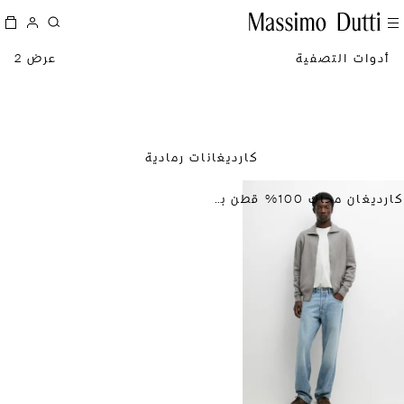
أدوات التصفية
عرض 2
كارديغانات رمادية
كارديغان محاك 100% قطن بسحاب