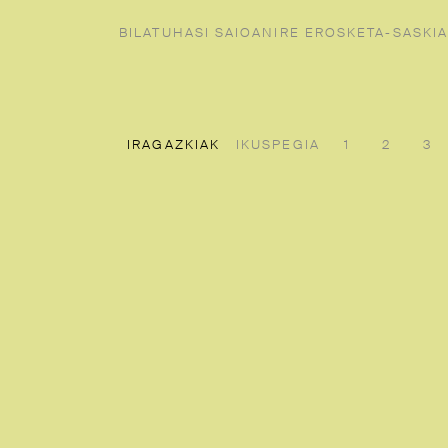
BILATU
HASI SAIOA
NIRE EROSKETA-SASKIA
IRAGAZKIAK
IKUSPEGIA
1
2
3