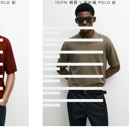
POLO 衫
100% 棉質 V 領針織 POLO 衫