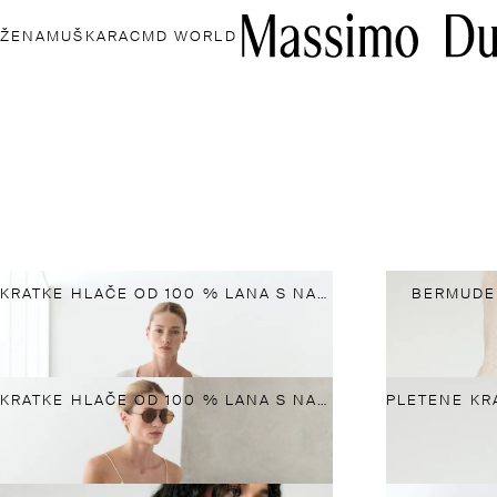
ŽENA
MUŠKARAC
MD WORLD
KRATKE HLAČE OD 100 % LANA S NABORIMA
BERMUDE
KRATKE HLAČE OD 100 % LANA S NABORIMA