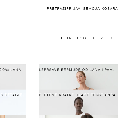
PRETRAŽI
PRIJAVI SE
MOJA KOŠARA
FILTRI
POGLED
2
3
100% LANA
LEPRŠAVE BERMUDE OD LANA I PAMUKA S REMENOM
DUGE FLUIDNE BERMUDE S DETALJEM MARAME
PLETENE KRATKE HLAČE TEKSTURIRANE TKANINE