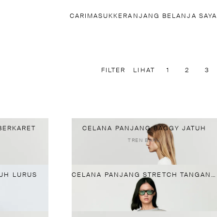
CARI
MASUK
KERANJANG BELANJA SAYA
FILTER
LIHAT
1
2
3
BERKARET
CELANA PANJANG BAGGY JATUH
TREN BARU
UH LURUS
CELANA PANJANG STRETCH TANGAN LONCENG MINI CAMPURAN KATUN