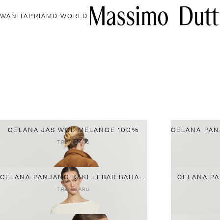
WANITA
PRIA
MD WORLD
CELANA JAS WOL MELANGE 100%
TREN BARU
CELANA PANJANG KAKI LEBAR BAHAN JATUH
CELANA PA
TREN BARU